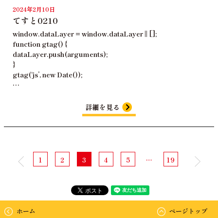
2024年2月10日
てすと0210
window.dataLayer = window.dataLayer || [];
function gtag() {
dataLayer.push(arguments);
}
gtag(‘js’, new Date());
…
詳細を見る
1
2
3
4
5
…
19
ホーム
ページトップ