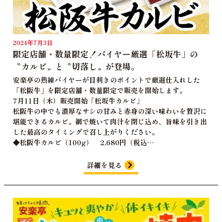
2024年7月3日
限定店舗・数量限定！バイヤー厳選「松坂牛」の
〝カルビ〟と〝切落し〟が登場。
安楽亭の熟練バイヤーが目利きのポイントで厳選仕入れした
「松阪牛」を限定店舗・数量限定で販売を開始します。
7月11日（木）販売開始「松坂牛カルビ」
松阪牛の中でも濃厚なサシの甘みと赤身の深い味わいを贅沢に
堪能できるカルビ。網で焼いて肉汁を閉じ込め、旨味を引き出
した最高のタイミングで召し上がりください。
◆松阪牛カルビ（100g） 2,680円（税込…
詳細を見る