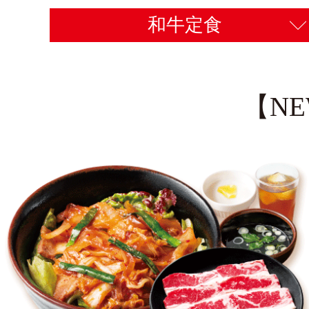
和牛定食
【N